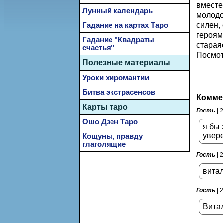
вместе
Лунный календарь
молодо
силен,
Гадание на картах Таро
героям
Гадание "Квадраты
старая
счастья"
Посмот
Полезные материалы
Уроки хиромантии
Битва экстрасенсов
Комме
Карты таро
Гость
| 
Ошо Дзен Таро
я бы 
увере
Кощуны, правду
глаголящие
Гость
| 
вита
Гость
| 
Витал