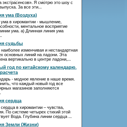
а экстрасенсов». Я смотрю это шоу с
выпуска. За все эти...
я ума (Воздуха)
 ума в хиромантии - мышление,
собности, ментальное восприятие
линии ума. а) Длинная линия ума
..
ия судьбы
 наиболее изменчивая и нестандартная
ех основных линий на ладони. Эта
на вертикально в центре ладони,...
ый год по китайскому календарю.
расчета
ндарь - модное явление в наше время.
нить, что каждый новый год все
ирных магазинов заполняются
.
ия сердца
 сердца в хиромантии – чувства,
ия. По системе четырех стихий этой
вует Вода. Глубина линии сердца ...
ия Земли (Жизни)