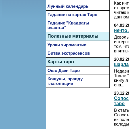
Как ин
Лунный календарь
от вре
читаю к
Гадание на картах Таро
данном 
Гадание "Квадраты
04.03.2
счастья"
нечто
Полезные материалы
Доволь
интерн
Уроки хиромантии
том, чт
внятные
Битва экстрасенсов
20.02.2
Карты таро
шарла
Ошо Дзен Таро
Недавн
Толле 
Кощуны, правду
книгу я
глаголящие
она...
23.12.2
Сопос
таро
В стат
Сопост
выполн
колоды 