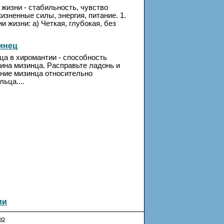
 жизни - стабильность, чувство
изненные силы, энергия, питание. 1.
 жизни: а) Четкая, глубокая, без
инец
ца в хиромантии - способность
лина мизинца. Расправьте ладонь и
ние мизинца относительно
ьца....
ии
но