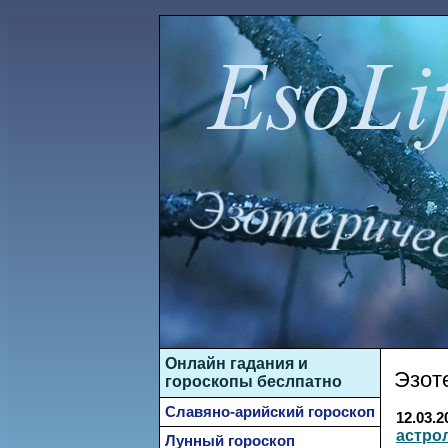
Онлайн гадания и
Эзот
гороскопы беслпатно
Славяно-арийский гороскоп
12.03.2
астро
Лунный гороскоп