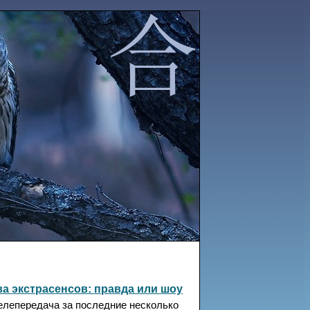
а экстрасенсов: правда или шоу
лепередача за последние несколько