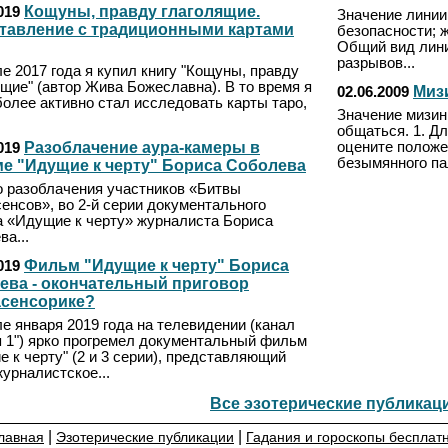
Кощуны, правду глаголящие.
019
Значение линии
тавление с традиционными картами
безопасности; ж
Общий вид линии
разрывов...
е 2017 года я купил книгу "Кощуны, правду
щие" (автор Жива Божеславна). В то время я
Миз
02.06.2009
более активно стал исследовать карты таро,
Значение мизин
общаться. 1. Д
Разоблачение аура-камеры в
оцените положе
019
безымянного пал
е "Идущие к черту" Бориса Соболева
 разоблачения участников «Битвы
енсов», во 2-й серии документального
 «Идущие к черту» журналиста Бориса
а...
Фильм "Идущие к черту" Бориса
019
ева - окончательный приговор
асенсорике?
е января 2019 года на телевидении (канал
я 1") ярко прогремел документальный фильм
 к черту" (2 и 3 серии), представляющий
урналистское...
Все эзотерические публикац
|
|
лавная
Эзотерические публикации
Гадания и гороскопы бесплат