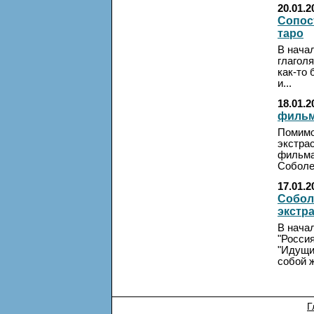
20.01.2
Сопос
таро
В начал
глаголя
как-то 
и...
18.01.2
фильм
Помимо
экстрас
фильма
Соболев
17.01.2
Собол
экстр
В начал
"Росси
"Идущие
собой ж
Г