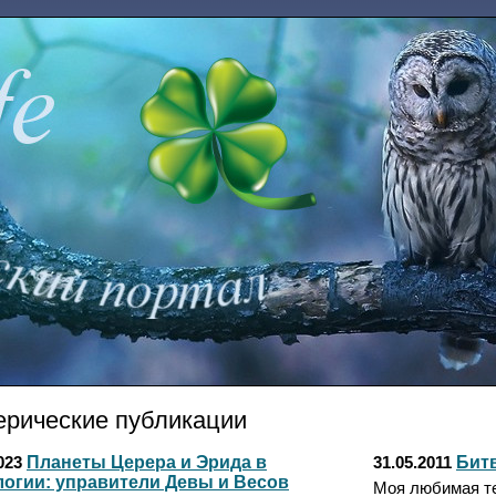
ерические публикации
Планеты Церера и Эрида в
Битв
023
31.05.2011
логии: управители Девы и Весов
Моя любимая те