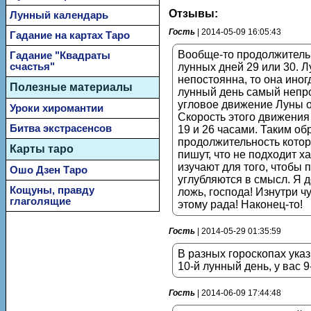
Отзывы:
Лунный календарь
Гость
| 2014-05-09 16:05:43
Гадание на картах Таро
Вообще-то продолжительн
Гадание "Квадраты
счастья"
лунных дней 29 или 30. Л
непостоянна, то она иног
Полезные материалы
лунный день самый непро
угловое движение Луны о
Уроки хиромантии
Скорость этого движения
Битва экстрасенсов
19 и 26 часами. Таким об
продолжительность которы
Карты таро
пишут, что не подходит х
изучают для того, чтобы
Ошо Дзен Таро
углубляются в смысл. Я д
Кощуны, правду
ложь, господа! Изнутри чу
глаголящие
этому рада! Наконец-то!
Гость
| 2014-05-29 01:35:59
В разных гороскопах ука
10-й лунный день, у вас 9-й
Гость
| 2014-06-09 17:44:48