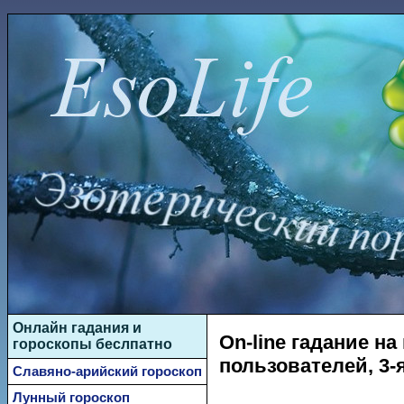
Онлайн гадания и
On-line гадание н
гороскопы беслпатно
пользователей, 3-
Славяно-арийский гороскоп
Лунный гороскоп