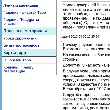
У моей дочери, ей 9 лет,
Лунный календарь
линия жизни и эта линия о
Гадание на картах Таро
этом я наблюдаю только 
проявлением. Не так давн
Гадание "Квадраты
общалась). Однако, меня
счастья"
людей, проявлений приве
Полезные материалы
atman
| 2010-03-09 12:25:54
Уроки хиромантии
Почему "неуравновешенны
Битва экстрасенсов
Возможно, вы пользовали
Карты таро
На самом деле, любое кач
стороны.
Ошо Дзен Таро
Допустим, у нас есть кач
Кощуны, правду
В случае успешного прим
глаголящие
профессиональными спорт
сосредоточены и целеуст
успеха. В качестве прим
Великобритании с 1997 по
С другой стороны, сосре
закрытость в своем внут
затмевать здравый смысл.
преступников, религиозн