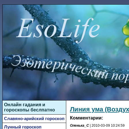
Онлайн гадания и
Линия ума (Воздух
гороскопы беслпатно
Комментарии:
Славяно-арийский гороскоп
Оленька_С
| 2010-03-09 10:24:59
Лунный гороскоп