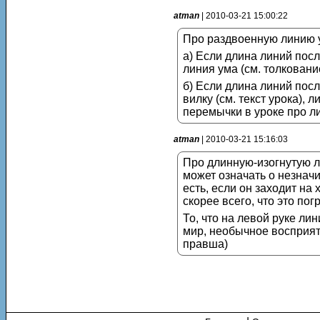
atman
| 2010-03-21 15:00:22
Про раздвоенную линию у
а) Если длина линий посл
линия ума (см. толкование
б) Если длина линий посл
вилку (см. текст урока),
перемычки в уроке про л
atman
| 2010-03-21 15:16:03
Про длинную-изогнутую л
может означать о незначи
есть, если он заходит на
скорее всего, что это по
То, что на левой руке ли
мир, необычное восприят
правша)