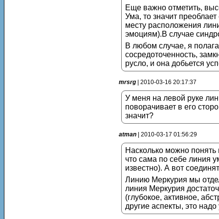
Еще важно отметить, выс
Ума, то значит преоблает
месту расположения лини
эмоциям).В случае синдр
В любом случае, я полага
сосредоточенность, замк
русло, и она добьется ус
mrsrg
| 2010-03-16 20:17:37
У меня на левой руке лин
поворачивает в его сторо
значит?
atman
| 2010-03-17 01:56:29
Насколько можно понять 
что сама по себе линия у
известно). А вот соединя
Линию Меркурия мы отдель
линия Меркурия достаточн
(глубокое, активное, абс
другие аспекты, это надо