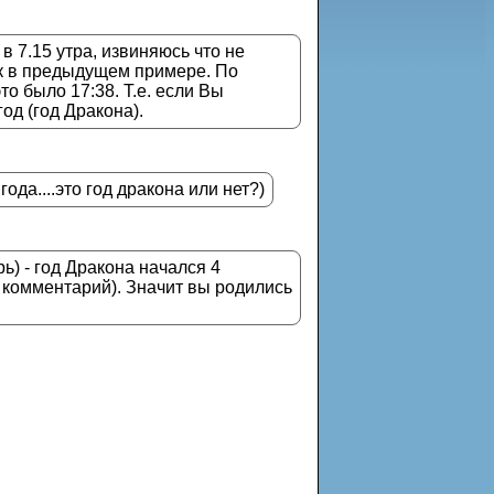
в 7.15 утра, извиняюсь что не
как в предыдущем примере. По
о было 17:38. Т.е. если Вы
од (год Дракона).
ода....это год дракона или нет?)
) - год Дракона начался 4
 комментарий). Значит вы родились