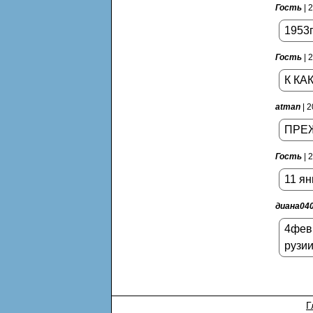
Гость
| 
1953г
Гость
| 
К КА
atman
| 2
ПРЕЖ
Гость
| 
11 ян
диана04
4февр
рузии
Г