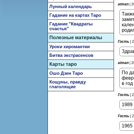
atman
| 2
Лунный календарь
Также
Гадание на картах Таро
замет
Гадание "Квадраты
кален
счастья"
родил
Полезные материалы
Гость
| 
Уроки хиромантии
Здрав
Битва экстрасенсов
atman
| 2
Карты таро
По да
Ошо Дзен Таро
февра
Кощуны, правду
в год
глаголящие
Гость
| 
1989 
Гость
| 
1965 