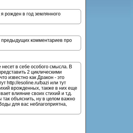
 я рожден в год землянного
из предыдущих комментариев про
не несет в себе особого смысла. В
 представить 2 циклическими
то известно как Дракон - это
http://esoline.ru/bazi или тут
 стихий врожденных, также в них еще
ает влияние своих стихий и т.д.
 так объяснить, ну в целом важно
 Воды для вас неблагоприятна,