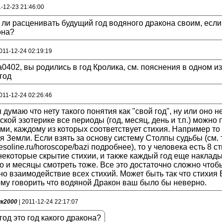
1-12-23 21:46:00
 ли расценивать будущий год водяного дракона своим, если
она?
011-12-24 02:19:19
0402, вы родились в год Кролика, см. пояснения в одном 
год
011-12-24 02:26:46
я думаю что нету такого понятия как "свой год", ну или оно 
ской эзотерике все периоды (год, месяц, день и т.п.) можно
ми, каждому из которых соответствует стихия. Например то ч
я Земли. Если взять за основу систему Столпы судьбы (см. тут 
//esoline.ru/horoscope/bazi подробнее), то у человека есть 8
некоторые скрытие стихии, и также каждый год еще накладыв
 и месяцы смотреть тоже. Все это достаточно сложно чтобы
о взаимодействие всех стихий. Может быть так что стихия
му говорить что водяной Дракон ваш было бы неверно.
ик2000
| 2011-12-24 22:17:07
год это год какого дракона?