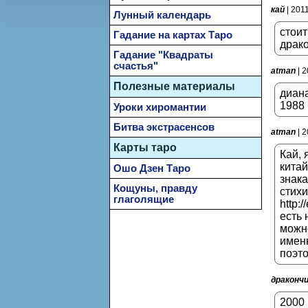
кай
| 201
Лунный календарь
стоит
Гадание на картах Таро
драк
Гадание "Квадраты
счастья"
atman
| 2
Полезные материалы
диана
1988 
Уроки хиромантии
Битва экстрасенсов
atman
| 2
Карты таро
Кай, 
китай
Ошо Дзен Таро
знака
Кощуны, правду
стихи
глаголящие
http:
есть 
можно
именн
поэто
драконч
2000 