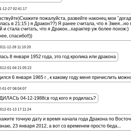
1-12-27 02:41:17
ствуйте)Скажите пожалуйста, развейте наконец мои "догад
лась в 21:15 ) я Дракон??) Я ранее считала, что я Змея...но
й и стала считать, что я Дракон...характер уж более похож:)
ее, спасибо!!))
2011-12-28 11:10:20
ась 8 января 1952 года, это год кролика или дракона
2012-01-04 21:05:22
ился 6 января 1965 г , к какому году меня причислить можн
2-01-07 08:04:07
ИЛАСЬ 04-12-1988г,в год кого я родилась?
2012-01-13 17:11:24
ажите точную дату и время начала года Дракона по Восто
знаю, 23 января 2012, а вот со временем просто беда...