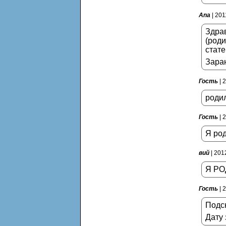
Ana
| 201
Здрав
(роди
стате
Заран
Гость
| 
родил
Гость
| 
Я род
вий
| 201
Я РОД
Гость
| 
Подск
Дату 