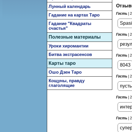
Отзыв
Лунный календарь
Гость
| 
Гадание на картах Таро
Spasi
Гадание "Квадраты
счастья"
Гость
| 
Полезные материалы
резул
Уроки хиромантии
Битва экстрасенсов
Гость
| 
Карты таро
8043
Ошо Дзен Таро
Гость
| 
Кощуны, правду
глаголящие
пусть
Гость
| 
интер
Гость
| 
супер