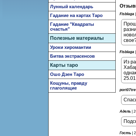
Отзыв
Лунный календарь
Fisblaga
|
Гадание на картах Таро
Прош
Гадание "Квадраты
счастья"
разни
новол
Полезные материалы
свое
Уроки хиромантии
Fisblaga
|
Битва экстрасенсов
Из ра
Карты таро
Хабар
однак
Ошо Дзен Таро
25.01
Кощуны, правду
глаголящие
port07tr
Спас
Адель
| 
Подск
Гость
| 