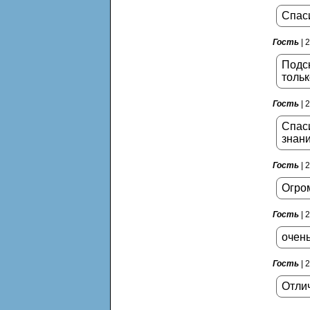
Спас
Гость
| 
Подск
тольк
Гость
| 
Спаси
знани
Гость
| 
Огро
Гость
| 
очень
Гость
| 
Отли