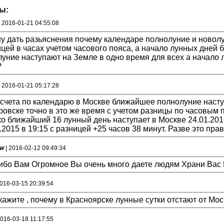
ы:
 2016-01-21 04:55:08
у дать разьяснения почему календаре полнолуние и новолу
цей в часах учетом часового пояса, а начало лунных дней б
уние наступают на Земле в одно время для всех а начало 
?
 2016-01-21 05:17:28
счета по календарю в Москве ближайшее полнолуние наступа
овске точно в это же время с учетом разницы по часовым п
о ближайший 16 лунный день наступает в Москве 24.01.2016
.2015 в 19:15 с разницей +25 часов 38 минут. Разве это пра
ew
| 2016-02-12 09:49:34
ибо Вам Огромное Вы очень много даете людям Храни Вас 
2016-03-15 20:39:54
ажите , почему в Красноярске лунные сутки отстают от Мос
2016-03-18 11:17:55