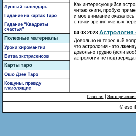
Как интересующийся астрол
Лунный календарь
читаю книги, пробую приме
Гадание на картах Таро
и мое внимание оказалось п
с точки зрения ученых пере
Гадание "Квадраты
счастья"
Астрология 
04.03.2023
Полезные материалы
Довольно интересный вопро
что астрология - это лжен
Уроки хиромантии
довольно трудно (если воо
Битва экстрасенсов
астрологии не подтверждаю
Карты таро
Ошо Дзен Таро
Кощуны, правду
глаголящие
|
Главная
Эзотерически
© esoli