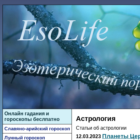
Онлайн гадания и
Астрология
гороскопы беслпатно
Статьи об астрологии
Славяно-арийский гороскоп
Планеты Цер
12.03.2023
Лунный гороскоп