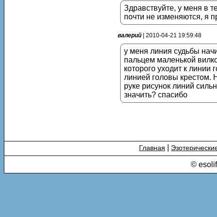
Здравствуйте, у меня в т
почти не изменяются, я п
валерий
| 2010-04-21 19:59:48
у меня линия судьбы начи
пальцем маленькой вилкой
которого уходит к линии 
линией головы крестом. 
руке рисунок линий сильн
значить? спасибо
|
Главная
Эзотерически
© esoli