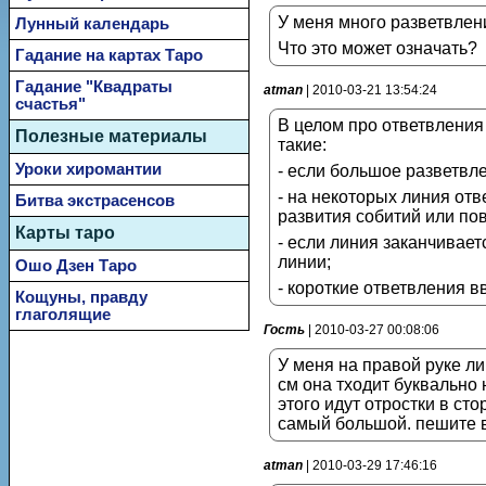
У меня много разветвлени
Лунный календарь
Что это может означать?
Гадание на картах Таро
Гадание "Квадраты
atman
| 2010-03-21 13:54:24
счастья"
В целом про ответвления
Полезные материалы
такие:
Уроки хиромантии
- если большое разветвл
- на некоторых линия от
Битва экстрасенсов
развития собитий или по
Карты таро
- если линия заканчиваетс
линии;
Ошо Дзен Таро
- короткие ответвления в
Кощуны, правду
глаголящие
Гость
| 2010-03-27 00:08:06
У меня на правой руке ли
см она тходит буквально 
этого идут отростки в ст
самый большой. пешите 
atman
| 2010-03-29 17:46:16