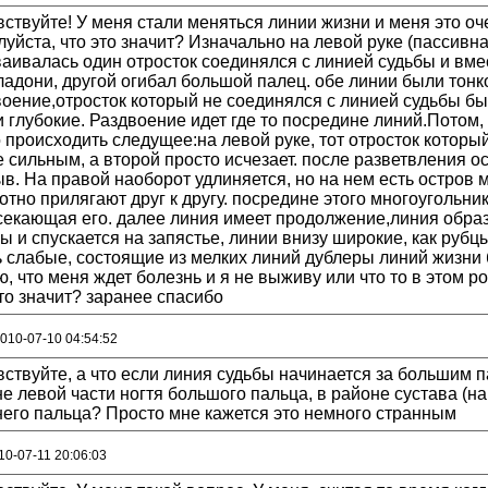
ствуйте! У меня стали меняться линии жизни и меня это оч
уйста, что это значит? Изначально на левой руке (пассивн
аивалась один отросток соединялся с линией судьбы и вме
ладони, другой огибал большой палец. обе линии были тонк
оение,отросток который не соединялся с линией судьбы был 
 глубокие. Раздвоение идет где то посредине линий.Потом,
 происходить следущее:на левой руке, тот отросток которы
 сильным, а второй просто исчезает. после разветвления о
в. На правой наоборот удлиняется, но на нем есть остров м
отно прилягают друг к другу. посредине этого многоугольни
секающая его. далее линия имеет продолжение,линия образ
ы и спускается на запястье, линии внизу широкие, как рубц
 слабые, состоящие из мелких линий дублеры линий жизни 
, что меня ждет болезнь и я не выживу или что то в этом ро
то значит? заранее спасибо
2010-07-10 04:54:52
ствуйте, а что если линия судьбы начинается за большим па
е левой части ногтя большого пальца, в районе сустава (на
него пальца? Просто мне кажется это немного странным
10-07-11 20:06:03