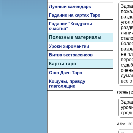
Здрав
Лунный календарь
пожал
Гадание на картах Таро
раздв
угол 
Гадание "Квадраты
раздв
счастья"
линии
Полезные материалы
стало
более
Уроки хиромантии
разры
не пл
Битва экстрасенсов
пере
Карты таро
судьб
очень
Ошо Дзен Таро
думаю
все э
Кощуны, правду
глаголящие
Гость
| 
Здрав
уровн
сред
Alina
| 20