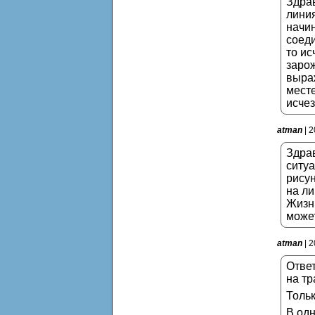
Здрав
линия
начин
соеди
то ис
зарож
выраж
месте
исчез
atman
| 2
Здрав
ситу
рисун
на ли
Жизни
может
atman
| 2
Ответ
на т
Тольк
В одн