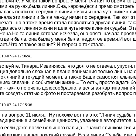
ствуйте. У меня такой вопрос. У меня, считая то время,ког
ми на руках,была линия.Она, кароче,(если прямо смотреть на
алась почти по середине линии жизни и шла чуть ниже к лин
няла эти линии и была между ними по середине. Так вот, эт
чезать, но в тоже время стала появляться другая линия, та
далась от линии жизни и шла чуть ниже к линии судьбы. Э
ена.Но та линия,которая исчезла, она опять начала проявл
,где и была. она была у меня была, недолгое время.И вот щ
ает..Что эт такое значит? Интересно так стало.
010-07-24 17:06:41
ствуйте, Тинара. Извиняюсь, что долго не отвечал, упустил
ация довольно сложная в плане понимания только лишь на 
ок линий в текущий момент, а также Ваши самостоятельны
ниях связаны с событиями жизни... То есть, просто ждать б
 - как-то не очень целесообразно, а цельная картина линий
е создать статью с фото и постараемся разобрать вопрос 
010-07-24 17:15:38
 на вопрос 11 июля... Ну похоже вот на это: "Линия судьбы
радиционные и семейные ценности, уважение авторитетов, 
о если даже возле большого пальца - значит слишком силь
ой из книг нашел похожий случай. Если линии Судьбы идет 