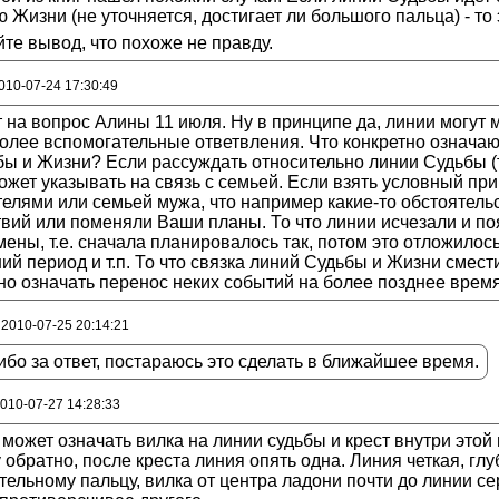
 Жизни (не уточняется, достигает ли большого пальца) - то э
те вывод, что похоже не правду.
010-07-24 17:30:49
 на вопрос Алины 11 июля. Ну в принципе да, линии могут м
олее вспомогательные ответвления. Что конкретно означа
ы и Жизни? Если рассуждать относительно линии Судьбы (то
ожет указывать на связь с семьей. Если взять условный при
телями или семьей мужа, что например какие-то обстоятел
вий или поменяли Ваши планы. То что линии исчезали и по
ены, т.е. сначала планировалось так, потом это отложилос
ий период и т.п. То что связка линий Судьбы и Жизни смести
о означать перенос неких событий на более позднее время
 2010-07-25 20:14:21
бо за ответ, постараюсь это сделать в ближайшее время.
2010-07-27 14:28:33
 может означать вилка на линии судьбы и крест внутри этой
 обратно, после креста линия опять одна. Линия четкая, глу
тельному пальцу, вилка от центра ладони почти до линии с