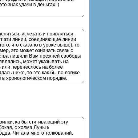
то знак удачи в деньгах :)
еняться, исчезать и появляться,
ют эти линии, соединяющие линии
го, что сказано в уроке выше), то
мер, это может означать связь с
ьства лишили Вам прежней свободы
являлись, может указывать на
ь или перенеслось на более
лась ниже, то это как бы по логике
 в хронологическом порядке.
 вилки, ка бы стягивающий эту
бокая, с холма Луны к
ердца. Читала много толкований,