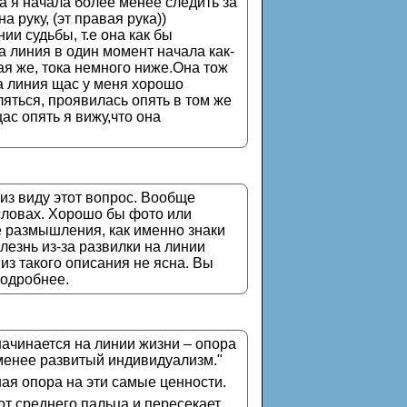
да я начала более менее следить за
 руку, (эт правая рука))
ии судьбы, т.е она как бы
а линия в один момент начала как-
кая же, тока немного ниже.Она тож
та линия щас у меня хорошо
яться, проявилась опять в том же
ас опять я вижу,что она
 из виду этот вопрос. Вообще
словах. Хорошо бы фото или
е размышления, как именно знаки
олезнь из-за развилки на линии
 из такого описания не ясна. Вы
подробнее.
 начинается на линии жизни – опора
менее развитый индивидуализм."
ная опора на эти самые ценности.
от среднего пальца и пересекает