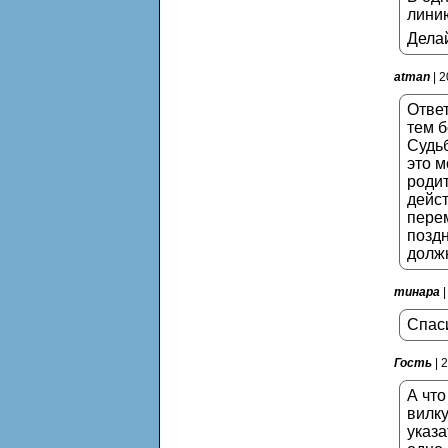
линию
Делай
atman
| 2
Ответ
тем б
Судьб
это м
роди
дейст
перем
поздн
должн
тинара
|
Спаси
Гость
| 
А что
вилку
указа