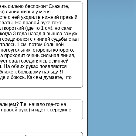
ень сильно беспокоит.Скажите,
ая) линия жизни у меня
сте с ней уходил в нижний правый
оваты. На правой руке тоже
короткий (где то 1 см), но сами
 когда 3 года назад я вышла замуж
й соединялся с линией судьбы стал
сталось 1 см, потом большой
ногоугольник, стороны которого,
ка проходит очень сильная линия,
ует овал соединяясь с линией
ы. На обеих руках появляются
ближе к большому пальцу. Я
де и боюсь. Как вы думаете, что
льцем? Т.е. начало где-то на
 правой руке) и идет к середине