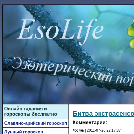
Онлайн гадания и
Битва экстрасенсо
гороскопы беслпатно
Комментарии:
Славяно-арийский гороскоп
Гость
| 2011-07-26 22:17:37
Лунный гороскоп