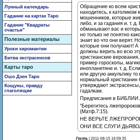
Обращение ко всем христ
Лунный календарь
находитесь, к католиком
Гадание на картах Таро
мошенников, которые живу
либо, и за гадания и. т. 
Гадание "Квадраты
обманывают вас и которые
счастья"
но только не понятно как
Полезные материалы
знает во что они верят. 
которые они получают! А 
Уроки хиромантии
должны верить во всю эт
христианские верования,
Битва экстрасенсов
пример гороскопы, магию 
Карты таро
инопланетяне и. т. д. Есл
или другую аккультику то 
Ошо Дзен Таро
нормальный христианин бу
утверждают экстрасенсы, 
Кощуны, правду
глаголящие
гадалкам.
Предписания в БИБЛИИ.
“Берегитесь лжепророков,
(Матф.7:15).
НЕ ВЕРЬТЕ ЛЖЕПРОРОК
ОНИ ВСЕ СЛУГИ ДЬЯВОЛ
Гость
| 2011-08-15 16:09:35