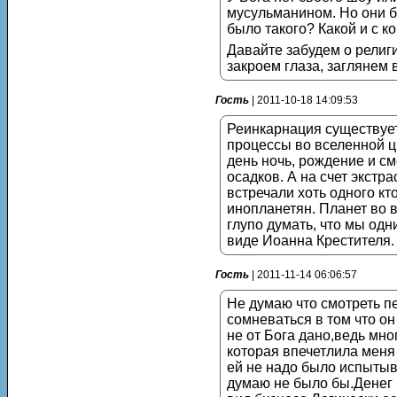
мусульманином. Но они б
было такого? Какой и с к
Давайте забудем о религи
закроем глаза, заглянем в
Гость
| 2011-10-18 14:09:53
Реинкарнация существует
процессы во вселенной ц
день ночь, рождение и с
осадков. А на счет экстр
встречали хоть одного кто
инопланетян. Планет во 
глупо думать, что мы одн
виде Иоанна Крестителя.
Гость
| 2011-11-14 06:06:57
Не думаю что смотреть пе
сомневаться в том что он 
не от Бога дано,ведь мно
которая впечетлила меня 
ей не надо было испытыва
думаю не было бы.Денег 