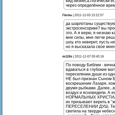
вид бизнеса.Логически ес
через определённое врем
Гость
| 2011-12-03 15:22:57
да шарлотаны существуют,
экстросенсорике? вы прос
это. А я верю, я незнаю 
мне силы, мне легче реш
шоу. кто неверит, пусть н
но я высказала свое мне
m126s
| 2011-12-07 05:45:16
По поводу Библии - вечна
вдаваться в глубокие ма
переселении души из одно
НЕ был признан Сыном Бо
воскрешение Лазаря, хож
двумя рыбками. Далее...
воздух и ясновидели. А 
НОРМАЛЬНЫХ ХРИСТИАНАХ(
их призывают верить в "ж
ПЕРЕСЕЛЕНИИ ДУШ. Тепер
светила на тверди небесн