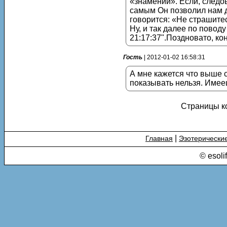
«знамений». Если, следов
самым Он позволил нам д
говорится: «Не страшите
Ну, и так далее по поводу
21:17:37".Поздновато, коне
Гость
| 2012-01-02 16:58:31
А мне кажется что выше с
показывать нельзя. Имееш
Страницы к
|
Главная
Эзотерически
© esoli