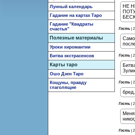
НЕ Н
Лунный календарь
ПОТУ
Гадание на картах Таро
БЕС
Гадание "Квадраты
счастья"
Гость
| 
Полезные материалы
Самое
после
Уроки хиромантии
Битва экстрасенсов
Гость
| 
Карты таро
Битва
Зулию
Ошо Дзен Таро
Кощуны, правду
Гость
| 
глаголящие
бред,
Гость
| 
Меня 
никог
Гость
| 