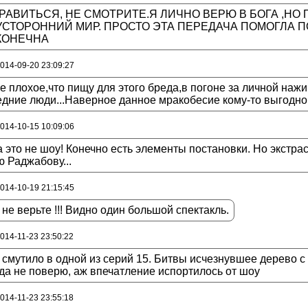
РАВИТЬСЯ, НЕ СМОТРИТЕ.Я ЛИЧНО ВЕРЮ В БОГА ,НО
СТОРОННИЙ МИР. ПРОСТО ЭТА ПЕРЕДАЧА ПОМОГЛА П
КОНЕЧНА
2014-09-20 23:09:27
 плохое,что пищу для этого бреда,в погоне за личной наж
дние люди...Наверное данное мракобесие кому-то выгодно.
2014-10-15 10:09:06
 это не шоу! Конечно есть элементы постановки. Но экстр
 Раджабову...
2014-10-19 21:15:45
 не верьте !!! Видно один большой спектакль.
2014-11-23 23:50:22
смутило в одной из серий 15. Битвы исчезнувшее дерево с 
да не поверю, аж впечатление испортилось от шоу
2014-11-23 23:55:18