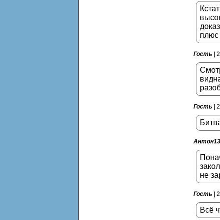
Кстат
высок
доказ
плюс 
Гость
| 
Смотр
видна
разоб
Гость
| 
Битв
Антон1
Понач
закол
не за
Гость
| 
Всё ч