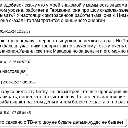
и вдобавок скажу что у моей знакомой у мамы есть знакома 
ом уровне, работает в Германии, она про шоу сказала- заче
ывать? У настоящих экстрасенсов работы тьма, она к. Ним с
она сказал что там тратится очень много энергии
2014-11-24 12:22:39
ю эту передачу с первых выпусков по несколько раз. Но 1
 фальш, участники говорят как по заученому тексту, очень 
лачения.Удивил скептик Макаров,но за деньги и его можн
2014-12-26 00:57:07
а настоящая
3
| 2014-12-27 18:10:55
алу верил в эту битву. Но посмотрев, что все пропиаривш
ачивать, понял, что это чистое шоу. То, что есть настоящи
рабатывают на этом деньги и тем более не шастают по раз
2015-01-07 05:04:45
то связано с ТВ-это шоу,не будьте детьми,чудес не бывает!