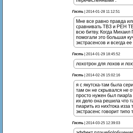
перечисленными .
Гость
| 2014-01-28 11:12:51
Мне все равно правда или
сравнивать ТВ3 и РЕН ТВ,
всю битву. Когда Михаил 
помогали это большая ку
экстрасенсов и всегда ее 
Гость
| 2014-01-29 18:45:52
лохотрон для лохов и лох
Гость
| 2014-02-26 15:02:16
я с якутска-там была сер
там он не скрывался не о
просто нужен был пиар!а
их дело она решила что т
пиарить из них!тока изза
экстрасенс говорит типо т
Гость
| 2014-03-25 12:39:03
эффект плацебо!общение 