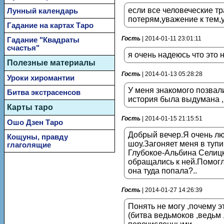
если все человеческие тр
Лунный календарь
потерям,уважение к тем,
Гадание на картах Таро
Гость
| 2014-01-11 23:01:11
Гадание "Квадраты
счастья"
я очень надеюсь что это 
Полезные материалы
Гость
| 2014-01-13 05:28:28
Уроки хиромантии
У меня знакомого позвали
Битва экстрасенсов
история была выдумана , 
Карты таро
Гость
| 2014-01-15 21:15:51
Ошо Дзен Таро
Добрый вечер.Я очень люб
Кощуны, правду
шоу.Загоняет меня в тупи
глаголящие
Глубокое-Альбина Селицк
обращались к ней.Помогл
она туда попала?..
Гость
| 2014-01-27 14:26:39
Понять не могу ,почему э
(битва ведьмоков ,ведьм 