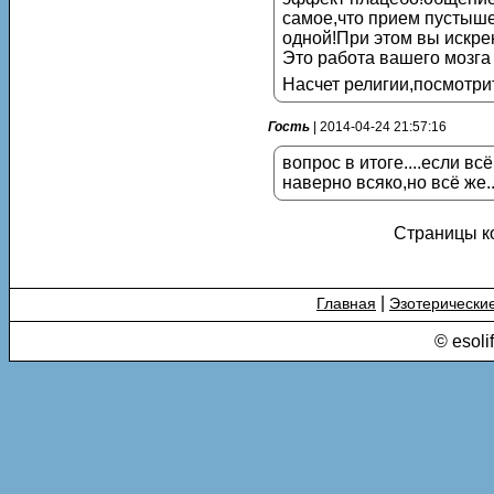
самое,что прием пустышек
одной!При этом вы искрен
Это работа вашего мозга 
Насчет религии,посмотри
Гость
| 2014-04-24 21:57:16
вопрос в итоге....если в
наверно всяко,но всё же.
Страницы к
|
Главная
Эзотерически
© esoli