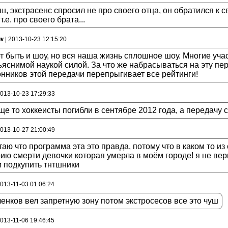
, экстрасенс спросил не про своего отца, он обратился к с
 т.е. про своего брата...
ик
| 2013-10-23 12:15:20
 быть и шоу, но вся наша жизнь сплошное шоу. Многие уча
яснимой наукой силой. За что же набрасываться на эту пе
нников этой передачи перепрыгивает все рейтинги!
2013-10-23 17:29:33
е то хоккеисты погибли в сентябре 2012 года, а передачу 
2013-10-27 21:00:49
таю что программа эта это правда, потому что в каком то и
ию смерти девочки которая умерла в моём городе! я не вер
и подкупить тнтшники
2013-11-03 01:06:24
енков вел запретную зону потом экстросесов все это чуш
2013-11-06 19:46:45