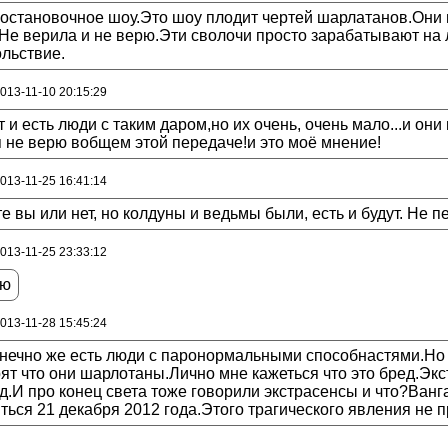
остановочное шоу.Это шоу плодит чертей шарлатанов.Они 
Не верила и не верю.Эти сволочи просто зарабатывают на 
льствие.
2013-11-10 20:15:29
 и есть люди с таким даром,но их очень, очень мало...и он
 не верю вобщем этой передаче!и это моё мнение!
2013-11-25 16:41:14
е вы или нет, но колдуны и ведьмы были, есть и будут. Не пе
2013-11-25 23:33:12
рю
2013-11-28 15:45:24
нечно же есть люди с паронормальными способнастями.Но 
ят что они шарлотаны.Лично мне кажеться что это бред.Эк
д.И про конец света тоже говорили экстрасенсы и что?Ванг
ться 21 декабря 2012 года.Этого трагического явления не п