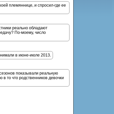
воей племяннице, и спросил-где ее
стники реально обладают
редачу? По-моему, число
снимали в июне-июле 2013.
з сезонов показывали реальную
ю в то что родственников девочки