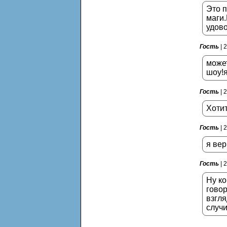
Это п
маги.
удово
Гость
| 
может
шоу!я
Гость
| 
Хотит
Гость
| 
я ве
Гость
| 
Ну ко
говор
взгля
случи