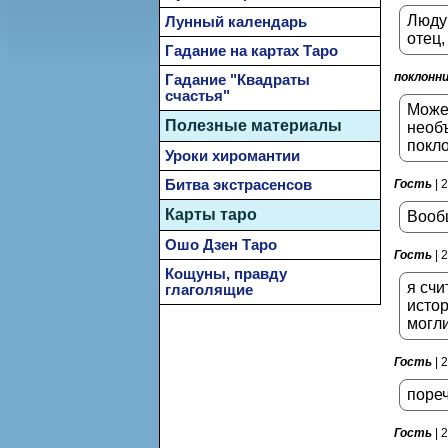
Людуш
Лунный календарь
отец,
Гадание на картах Таро
поклонн
Гадание "Квадраты
счастья"
Может
Полезные материалы
необъ
покло
Уроки хиромантии
Битва экстрасенсов
Гость
| 
Карты таро
Вообщ
Ошо Дзен Таро
Гость
| 
Кощуны, правду
я счи
глаголящие
истор
могл
Гость
| 
пореч
Гость
| 