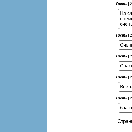
Гость
| 
На сч
време
очень
Гость
| 
Очен
Гость
| 
Спас
Гость
| 
Всё т
Гость
| 
благ
Стран