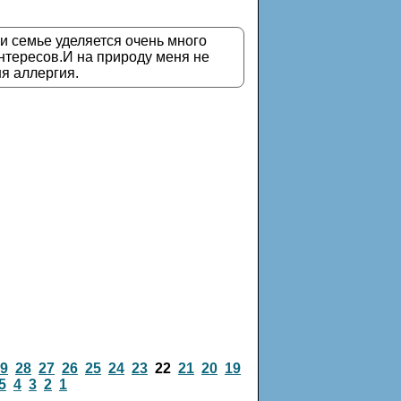
,и семье уделяется очень много
нтересов.И на природу меня не
я аллергия.
9
28
27
26
25
24
23
22
21
20
19
5
4
3
2
1