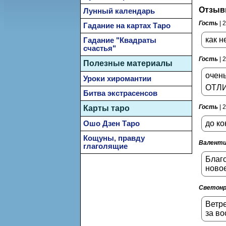
Отзыв
Лунный календарь
Гость
| 
Гадание на картах Таро
как н
Гадание "Квадраты
счастья"
Гость
| 
Полезные материалы
очень
Уроки хиромантии
ОТЛ
Битва экстрасенсов
Гость
| 
Карты таро
до ко
Ошо Дзен Таро
Кощуны, правду
Валент
глаголящие
Благо
новое
Светонр
Ветре
за во