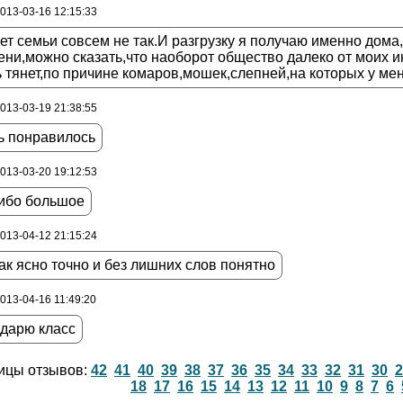
2013-03-16 12:15:33
ет семьи совсем не так.И разгрузку я получаю именно дома
ни,можно сказать,что наоборот общество далеко от моих и
 тянет,по причине комаров,мошек,слепней,на которых у мен
2013-03-19 21:38:55
ь понравилось
2013-03-20 19:12:53
ибо большое
2013-04-12 21:15:24
ак ясно точно и без лишних слов понятно
2013-04-16 11:49:20
одарю класс
ицы отзывов:
42
41
40
39
38
37
36
35
34
33
32
31
30
2
18
17
16
15
14
13
12
11
10
9
8
7
6