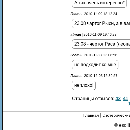
А так очень интересно*
Гость
| 2010-11-09 18:12:24
23.08 чартог Рыси, а в в
atman
| 2010-11-09 19:46:23
23.08 - чертог Раса (лео
Гость
| 2010-11-27 23:08:56
не подходит ко мне
Гость
| 2010-12-03 15:39:57
неплохо!
Страницы отзывов:
42
41
|
Главная
Эзотерически
© esoli